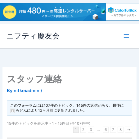
内
ニフティ慶友会
容
を
ス
キ
ッ
プ
スタッフ連絡
By
nifkeiadmin
/
このフォーラムには107件のトピック、145件の返信があり、最後に
らどん
により
12ヶ月前
に更新されました。
15件のトピックを表示中 - 1 - 15件目 (全107件中)
1
2
3
…
6
7
8
→