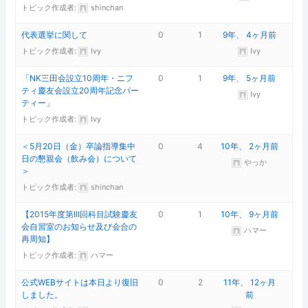
トピック作成者:
shinchan
代表選挙に関して
0
1
9年、 4ヶ月前
トピック作成者:
Ivy
Ivy
「NK三田会設立10周年・ニフ
0
1
9年、 5ヶ月前
ティ慶友会設立20周年記念パー
Ivy
ティー」
トピック作成者:
Ivy
＜5月20日（金）卒論指導集中
0
4
10年、 2ヶ月前
日の懇親会（飲み会）について
やっか
＞
トピック作成者:
shinchan
【2015年度第III回科目試験慶友
0
1
10年、 9ヶ月前
会自習室のお知らせ及び会合の
ハマー
再周知】
トピック作成者:
ハマー
公式WEBサイトは本日より復旧
0
2
11年、 12ヶ月
しました。
前