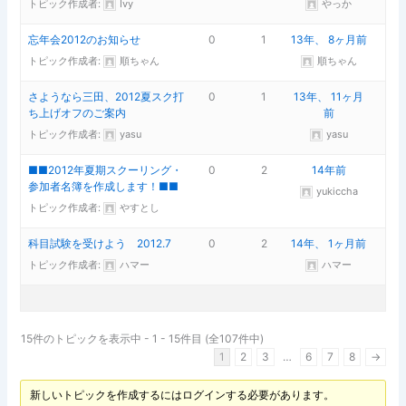
トピック作成者:
Ivy
やっか
忘年会2012のお知らせ
0
1
13年、 8ヶ月前
トピック作成者:
順ちゃん
順ちゃん
さようなら三田、2012夏スク打
0
1
13年、 11ヶ月
ち上げオフのご案内
前
トピック作成者:
yasu
yasu
■■2012年夏期スクーリング・
0
2
14年前
参加者名簿を作成します！■■
yukiccha
トピック作成者:
やすとし
科目試験を受けよう 2012.7
0
2
14年、 1ヶ月前
トピック作成者:
ハマー
ハマー
15件のトピックを表示中 - 1 - 15件目 (全107件中)
1
2
3
…
6
7
8
→
新しいトピックを作成するにはログインする必要があります。