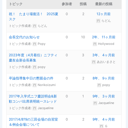
トピック
参加者
投稿
最新の投稿
祝！ たまり場復活！ 2025夏
0
2
12ヶ月前
スク
らどん
トピック作成者:
らどん
会長交代のお知らせ
0
10
2年、 11ヶ月前
トピック作成者:
Popy
Hollywood
2023年度（4月着任）ニフティ
0
3
3年、 4ヶ月前
慶友会新会長募集
あおいまさと
トピック作成者:
popy
卒論指導集中日の懇親会の件
0
2
8年、 9ヶ月前
トピック作成者:
Norikoizumi
popy
2017年入学式ニフ慶説明会&新
0
1
9年、 3ヶ月前
歓コンパ出席表明統一スレッド
Jacqueline
トピック作成者:
Jacqueline
2017/4/8?9の三田会場の自習室
0
2
9年、 4ヶ月前
＆例会会場について
Ｇ