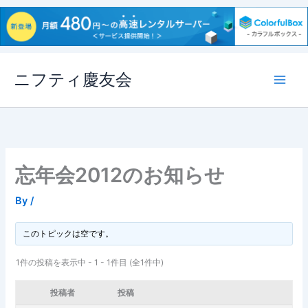
内
ニフティ慶友会
容
を
ス
キ
ッ
プ
忘年会2012のお知らせ
By
/
このトピックは空です。
1件の投稿を表示中 - 1 - 1件目 (全1件中)
投稿者
投稿