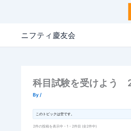
内
ニフティ慶友会
容
を
ス
キ
ッ
プ
科目試験を受けよう 20
By
/
このトピックは空です。
2件の投稿を表示中 - 1 - 2件目 (全2件中)