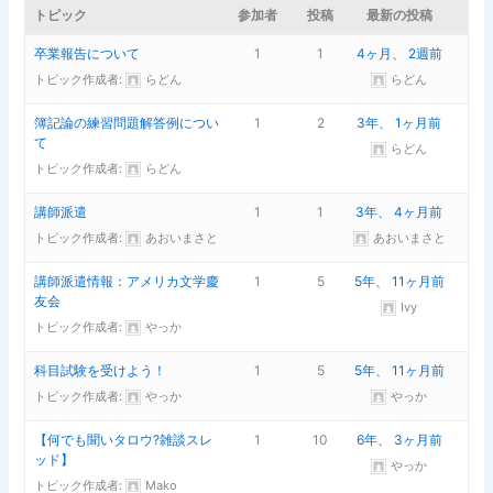
トピック
参加者
投稿
最新の投稿
卒業報告について
1
1
4ヶ月、 2週前
トピック作成者:
らどん
らどん
簿記論の練習問題解答例につい
1
2
3年、 1ヶ月前
て
らどん
トピック作成者:
らどん
講師派遣
1
1
3年、 4ヶ月前
トピック作成者:
あおいまさと
あおいまさと
講師派遣情報：アメリカ文学慶
1
5
5年、 11ヶ月前
友会
Ivy
トピック作成者:
やっか
科目試験を受けよう！
1
5
5年、 11ヶ月前
トピック作成者:
やっか
やっか
【何でも聞いタロウ?雑談スレ
1
10
6年、 3ヶ月前
ッド】
やっか
トピック作成者:
Mako