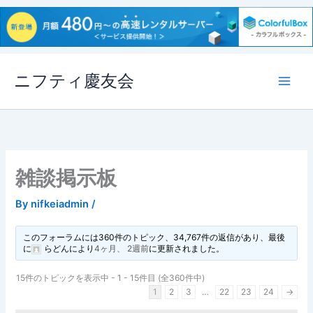
内
ニフティ慶友会
容
を
ス
キ
ッ
プ
雑談掲示板
By
nifkeiadmin
/
このフォーラムには360件のトピック、34,767件の返信があり、最後
に
らどん
により
4ヶ月、 2週前
に更新されました。
15件のトピックを表示中 - 1 - 15件目 (全360件中)
1
2
3
…
22
23
24
→