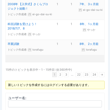
2008年 【入学式】さくらプロ
1
1
7年、 3ヶ月前
ジェクト始動！
ei-go-dai-su-ki
トピック作成者:
ei-go-dai-su-ki
科目試験を受けよう！
1
1
8年、 1ヶ月前
2018/7/7、8
やっか
トピック作成者:
やっか
卒業試験
1
1
8年、 2ヶ月前
トピック作成者:
torafugu
torafugu
15件のトピックを表示中 - 1 - 15件目 (全360件中)
1
2
3
…
22
23
24
→
新しいトピックを作成するにはログインする必要があります。
ユーザー名: