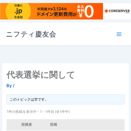
内
ニフティ慶友会
容
を
ス
キ
ッ
プ
代表選挙に関して
By
/
このトピックは空です。
1件の投稿を表示中 - 1 - 1件目 (全1件中)
投稿者
投稿