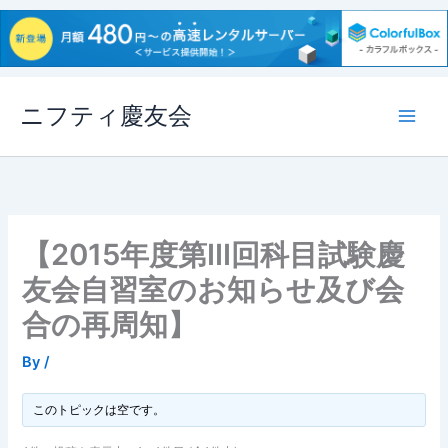
内
ニフティ慶友会
容
を
ス
キ
ッ
プ
【2015年度第III回科目試験慶
友会自習室のお知らせ及び会
合の再周知】
By
/
このトピックは空です。