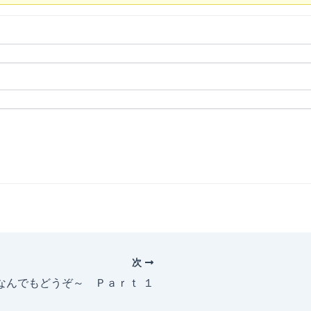
次
～なんでもどうぞ～ Ｐａｒｔ １