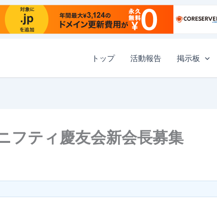
トップ
活動報告
掲示板
）ニフティ慶友会新会長募集