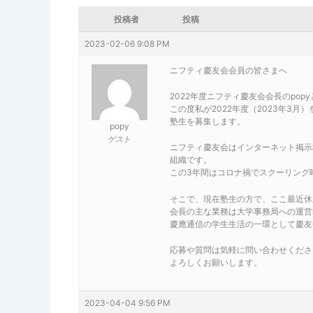
投稿者
投稿
2023-02-06 9:08 PM
ニフティ慶友会会員の皆さまへ
2022年度ニフティ慶友会会長のpop
この度私が2022年度（2023年3
塾生を募集します。
popy
ゲスト
ニフティ慶友会はインターネット掲示
組織です。
この3年間はコロナ禍でスクーリング
そこで、現在塾生の方で、ここ最近休
会長の主な業務は大学事務局への運営
慶應通信の学生生活の一環として慶友
応募や質問は気軽に問い合わせくださ
よろしくお願いします。
2023-04-04 9:56 PM