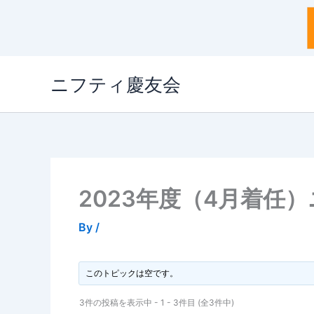
内
ニフティ慶友会
容
を
ス
キ
ッ
プ
2023年度（4月着任
By
/
このトピックは空です。
3件の投稿を表示中 - 1 - 3件目 (全3件中)