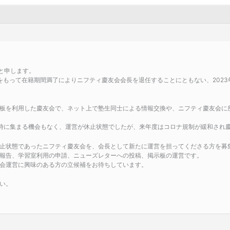
yと申します。
月）をもって在籍期間満了によりニフティ慶友会会長を退任することにともない、20
板を利用した慶友会で、ネット上で塾生同士による情報交換や、ニフティ慶友会に
時に集まる機会もなく、運営が休止状態でしたが、来年度はコロナ規制が緩和され
止状態であったニフティ慶友会を、会長として新たに運営を担ってくださる方を募
報告、学習室利用の申請、ニューズレターへの投稿、掲示板の運営です。
会運営に興味のある方の立候補をお待ちしています。
い。