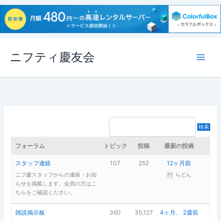
内
ニフティ慶友会
容
を
ス
キ
ッ
プ
フォーラム
トピック
投稿
最新の投稿
スタッフ連絡
107
252
12ヶ月前
ニフ慶スタッフからの連絡・お知
らどん
らせを掲載します。会員の方はこ
ちらをご確認ください。
雑談掲示板
360
35,127
4ヶ月、 2週前