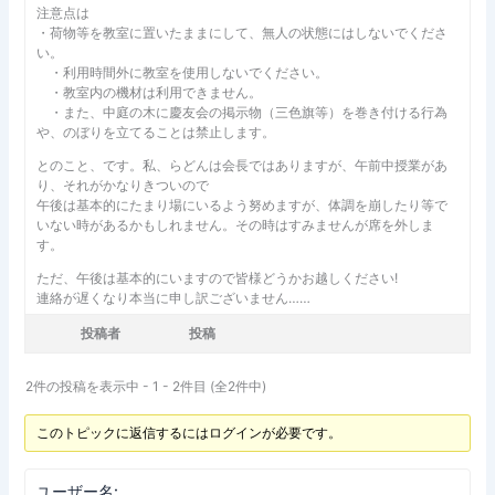
注意点は
・荷物等を教室に置いたままにして、無人の状態にはしないでくださ
い。
・利用時間外に教室を使用しないでください。
・教室内の機材は利用できません。
・また、中庭の木に慶友会の掲示物（三色旗等）を巻き付ける行為
や、のぼりを立てることは禁止します。
とのこと、です。私、らどんは会長ではありますが、午前中授業があ
り、それがかなりきついので
午後は基本的にたまり場にいるよう努めますが、体調を崩したり等で
いない時があるかもしれません。その時はすみませんが席を外しま
す。
ただ、午後は基本的にいますので皆様どうかお越しください!
連絡が遅くなり本当に申し訳ございません……
投稿者
投稿
2件の投稿を表示中 - 1 - 2件目 (全2件中)
このトピックに返信するにはログインが必要です。
ユーザー名: