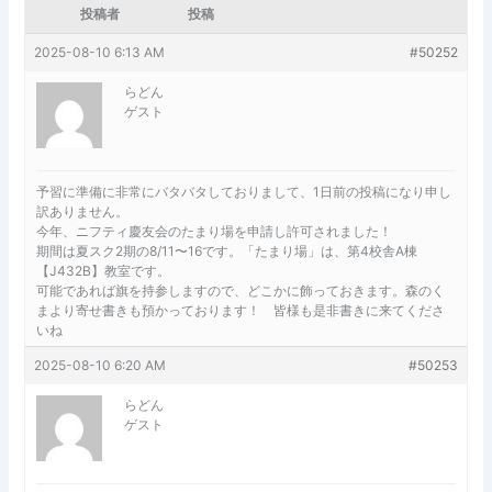
投稿者
投稿
2025-08-10 6:13 AM
#50252
らどん
ゲスト
予習に準備に非常にバタバタしておりまして、1日前の投稿になり申し
訳ありません。
今年、ニフティ慶友会のたまり場を申請し許可されました！
期間は夏スク2期の8/11〜16です。「たまり場」は、第4校舎A棟
【J432B】教室です。
可能であれば旗を持参しますので、どこかに飾っておきます。森のく
まより寄せ書きも預かっております！ 皆様も是非書きに来てくださ
いね
2025-08-10 6:20 AM
#50253
らどん
ゲスト