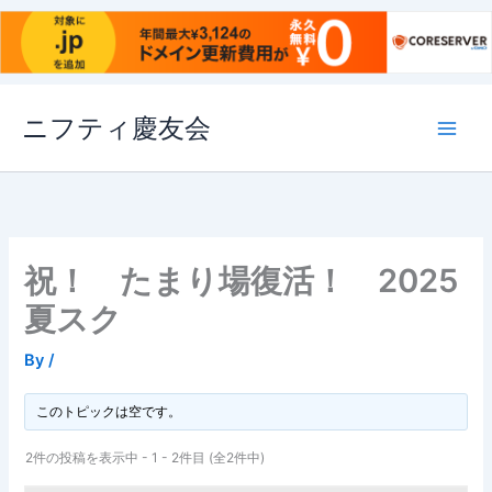
内
ニフティ慶友会
容
を
ス
キ
ッ
プ
祝！ たまり場復活！ 2025
夏スク
By
/
このトピックは空です。
2件の投稿を表示中 - 1 - 2件目 (全2件中)