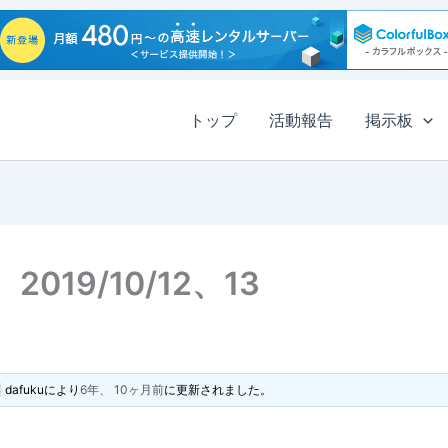
トップ
活動報告
掲示板
19/10/12、13
dafuku
により
6年、 10ヶ月前
に更新されました。