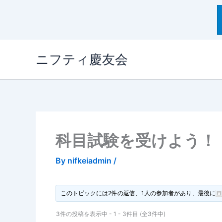
内
ニフティ慶友会
容
を
ス
キ
ッ
プ
科目試験を受けよう！ 20
By
nifkeiadmin
/
このトピックには2件の返信、1人の参加者があり、最後に
3件の投稿を表示中 - 1 - 3件目 (全3件中)