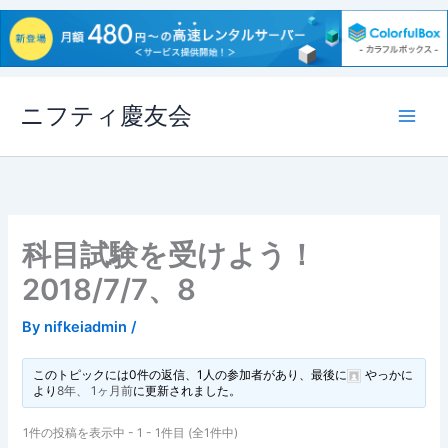
内
ニフティ慶友会
容
を
ス
キ
ッ
プ
科目試験を受けよう！
2018/7/7、8
By
nifkeiadmin
/
このトピックには0件の返信、1人の参加者があり、最後に
やっか
に
より
8年、 1ヶ月前
に更新されました。
1件の投稿を表示中 - 1 - 1件目 (全1件中)