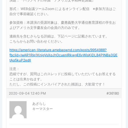
演題：『パラノイドの帝国 アメリカ文学精神史講義』
形式： WEB会議ツールZoom によるオンライン配信 ※参加方法はご
自分で事前確認ください。
参加資格：本講演の受講対象は、慶應義塾大学通信教育課程の学生お
よびアメリカ文学慶友会の会員の方のみです。
連絡先を含むさらなる詳細は、下記ページに記載されています。
こちらからお問い合わせください。
https://american-literature.amebaownd.com/posts/9954988?
fbclid=IwAR1Rlp1KnigVsXqJhOcuenIRkwgE6vWisKiDL84PINBa3QE
tAq5kuP2edlI
注意：
恐縮ですが、質問はこのスレッドに投稿していただいてもお答えする
ことは出来かねます。
ただし、この投稿にインスパイアされた雑談は、大歓迎です！
2020-09-04 12:40 PM
#36180
あざらし
キーマスター