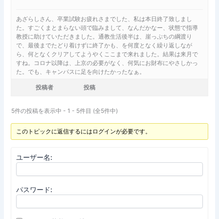
あざらしさん、卒業試験お疲れさまでした、私は本日終了致しまし
た。すごくまとまらない頭で臨みまして、なんだかなー、状態で指導
教授に助けていただきました。通教生活後半は、崖っぷちの綱渡り
で、最後までたどり着けずに終了かも、を何度となく繰り返しなが
ら、何となくクリアしてようやくここまで来れました。結果は来月で
すね。コロナ以降は、上京の必要がなく、何気にお財布にやさしかっ
た。でも、キャンパスに足を向けたかったなぁ。
投稿者
投稿
5件の投稿を表示中 - 1 - 5件目 (全5件中)
このトピックに返信するにはログインが必要です。
ユーザー名:
パスワード: