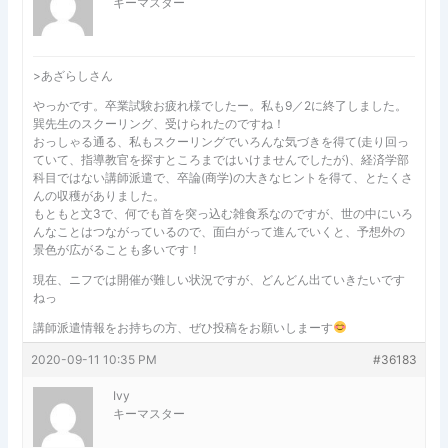
キーマスター
>あざらしさん
やっかです。卒業試験お疲れ様でしたー。私も9／2に終了しました。
巽先生のスクーリング、受けられたのですね！
おっしゃる通る、私もスクーリングでいろんな気づきを得て(走り回っ
ていて、指導教官を探すところまではいけませんでしたが)、経済学部
科目ではない講師派遣で、卒論(商学)の大きなヒントを得て、とたくさ
んの収穫がありました。
もともと文3で、何でも首を突っ込む雑食系なのですが、世の中にいろ
んなことはつながっているので、面白がって進んでいくと、予想外の
景色が広がることも多いです！
現在、ニフでは開催が難しい状況ですが、どんどん出ていきたいです
ねっ
講師派遣情報をお持ちの方、ぜひ投稿をお願いしまーす
2020-09-11 10:35 PM
#36183
Ivy
キーマスター