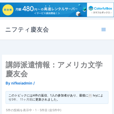
内
ニフティ慶友会
容
を
ス
キ
ッ
プ
講師派遣情報：アメリカ文学
慶友会
By
nifkeiadmin
/
このトピックには4件の返信、1人の参加者があり、最後に
Ivy
によ
り
5年、 11ヶ月前
に更新されました。
5件の投稿を表示中 - 1 - 5件目 (全5件中)