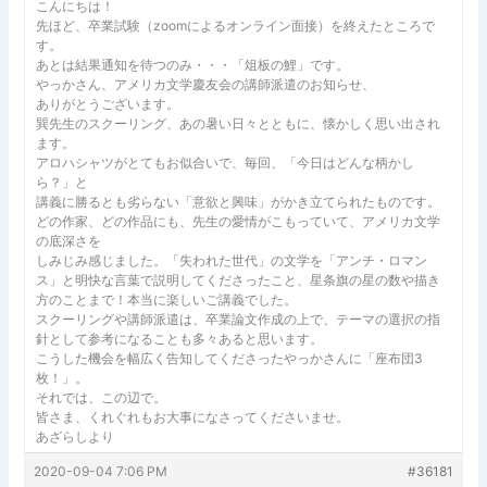
こんにちは！
先ほど、卒業試験（zoomによるオンライン面接）を終えたところで
す。
あとは結果通知を待つのみ・・・「俎板の鯉」です。
やっかさん、アメリカ文学慶友会の講師派遣のお知らせ、
ありがとうございます。
巽先生のスクーリング、あの暑い日々とともに、懐かしく思い出され
ます。
アロハシャツがとてもお似合いで、毎回、「今日はどんな柄かし
ら？」と
講義に勝るとも劣らない「意欲と興味」がかき立てられたものです。
どの作家、どの作品にも、先生の愛情がこもっていて、アメリカ文学
の底深さを
しみじみ感じました。「失われた世代」の文学を「アンチ・ロマン
ス」と明快な言葉で説明してくださったこと、星条旗の星の数や描き
方のことまで！本当に楽しいご講義でした。
スクーリングや講師派遣は、卒業論文作成の上で、テーマの選択の指
針として参考になることも多々あると思います。
こうした機会を幅広く告知してくださったやっかさんに「座布団3
枚！」。
それでは、この辺で。
皆さま、くれぐれもお大事になさってくださいませ。
あざらしより
2020-09-04 7:06 PM
#36181