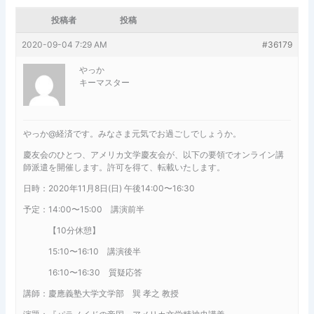
投稿者
投稿
2020-09-04 7:29 AM
#36179
やっか
キーマスター
やっか@経済です。みなさま元気でお過ごしでしょうか。
慶友会のひとつ、アメリカ文学慶友会が、以下の要領でオンライン講
師派遣を開催します。許可を得て、転載いたします。
日時：2020年11月8日(日) 午後14:00〜16:30
予定：14:00〜15:00 講演前半
【10分休憩】
15:10〜16:10 講演後半
16:10〜16:30 質疑応答
講師：慶應義塾大学文学部 巽 孝之 教授