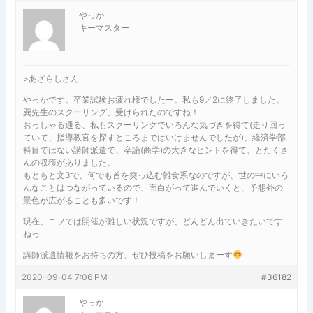
やっか
キーマスター
>あざらしさん
やっかです。卒業試験お疲れ様でしたー。私も9／2に終了しました。
巽先生のスクーリング、受けられたのですね！
おっしゃる通る、私もスクーリングでいろんな気づきを得て(走り回っ
ていて、指導教官を探すところまではいけませんでしたが)、経済学部
科目ではない講師派遣で、卒論(商学)の大きなヒントを得て、とたくさ
んの収穫がありました。
もともと文3で、何でも首を突っ込む雑食系なのですが、世の中にいろ
んなことはつながっているので、面白がって進んでいくと、予想外の
景色が広がることも多いです！
現在、ニフでは開催が難しい状況ですが、どんどん出ていきたいです
ねっ
講師派遣情報をお持ちの方、ぜひ投稿をお願いしまーす
2020-09-04 7:06 PM
#36182
やっか