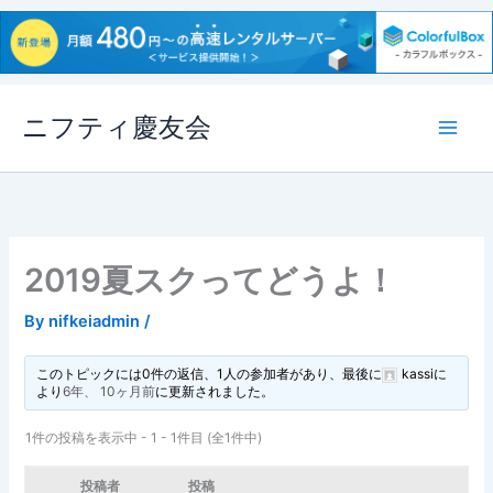
内
ニフティ慶友会
容
を
ス
キ
ッ
プ
2019夏スクってどうよ！
By
nifkeiadmin
/
このトピックには0件の返信、1人の参加者があり、最後に
kassi
に
より
6年、 10ヶ月前
に更新されました。
1件の投稿を表示中 - 1 - 1件目 (全1件中)
投稿者
投稿