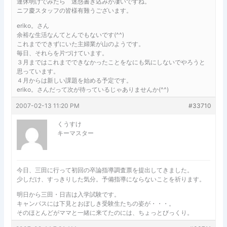
連休明けでみたら 迷惑書き込みが凄いですね。
ニフ慶スタッフの皆様有難うございます。
eriko。さん
余裕な生活なんてとんでもないです(^^)
これまでできずにいた主婦業が山のようです。
毎日、それらを片づけています。
３月まではこれまでできなかったことをなにも気にしないでやろうと
思っています。
４月からは新しい課題を始める予定です。
eriko。さんだって次が待っているじゃありませんか(^^)
2007-02-13 11:20 PM
#33710
くうすけ
キーマスター
今日、三田に行って初回の卒論指導調査票を提出してきました。
少しだけ、すっきりした気分。予備指導にならないことを祈ります。
明日から三田・日吉は入学試験です。
キャンパスには下見とおぼしき受験生たちの姿が・・・。
そのほとんどがママと一緒に来てたのには、ちょっとびっくり。