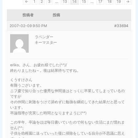
←
1
2
3
…
13
14
15
…
17
18
19
→
投稿者
投稿
2007-02-09 9:50 PM
#33694
ラベンダー
キーマスター
eriko。さん、お疲れ様でした(^^)/
終わりましたね～。後は結果待ちですね。
くうすけさん
有難うございます。
ニフ慶で知り合った優秀な仲間達はとっくに卒業してしまっているの
ですが
その仲間に刺激をうけて諦めずに勉強を継続してきた結果だと思って
います。
卒論指導が充実した時間となりますように(^^)
この半年、卒論をほぼ毎日書いていたので何もない生活にまだ慣れま
せん(^^;
子供を幼稚園に送っていった後に掃除をしている自分が不思議に思え