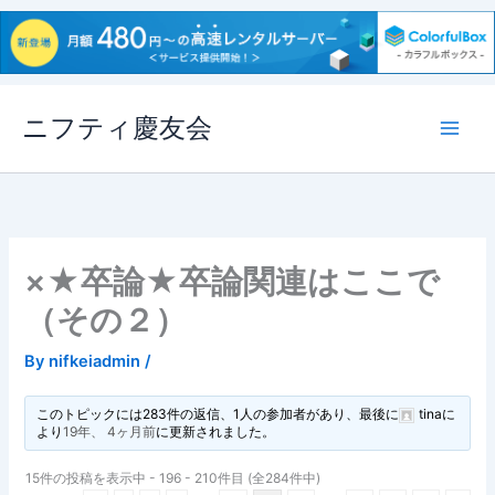
内
ニフティ慶友会
容
を
ス
キ
ッ
プ
×★卒論★卒論関連はここで
（その２）
By
nifkeiadmin
/
このトピックには283件の返信、1人の参加者があり、最後に
tina
に
より
19年、 4ヶ月前
に更新されました。
15件の投稿を表示中 - 196 - 210件目 (全284件中)