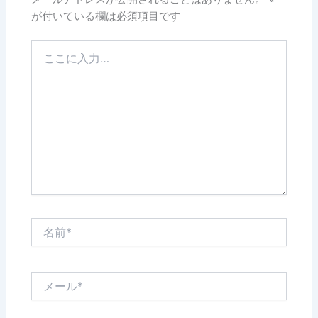
が付いている欄は必須項目です
こ
こ
に
入
力…
名
前
*
メ
ー
ル