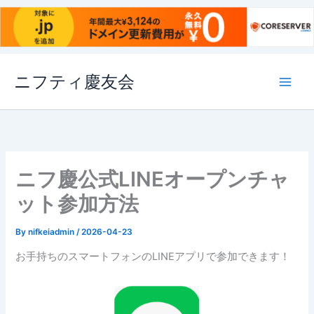
内
ニフティ慶友会
容
を
ス
キ
ッ
プ
ニフ慶公式LINEオープンチャ
ット参加方法
By
nifkeiadmin
/
2026-04-23
お手持ちのスマートフォンのLINEアプリで参加できます！