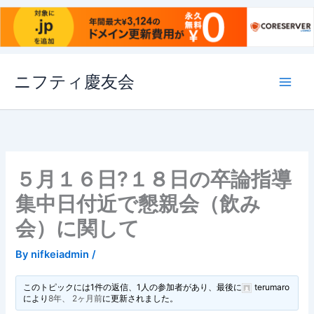
内
ニフティ慶友会
容
を
ス
キ
ッ
プ
５月１６日?１８日の卒論指導
集中日付近で懇親会（飲み
会）に関して
By
nifkeiadmin
/
このトピックには1件の返信、1人の参加者があり、最後に
terumaro
により
8年、 2ヶ月前
に更新されました。