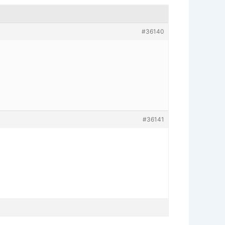
#36140
#36141