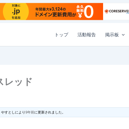
トップ
活動報告
掲示板
合スレッド
やすとし
により
9年前
に更新されました。