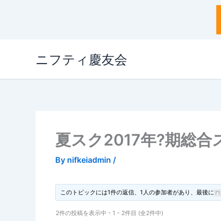
内
ニフティ慶友会
容
を
ス
キ
ッ
プ
夏スク2017年?期総
By
nifkeiadmin
/
このトピックには1件の返信、1人の参加者があり、最後に
2件の投稿を表示中 - 1 - 2件目 (全2件中)