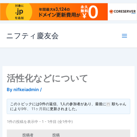
内
ニフティ慶友会
容
を
ス
キ
ッ
プ
活性化などについて
By
nifkeiadmin
/
このトピックには0件の返信、1人の参加者があり、最後に
順ちゃん
により
9年、 11ヶ月前
に更新されました。
1件の投稿を表示中 - 1 - 1件目 (全1件中)
投稿者
投稿