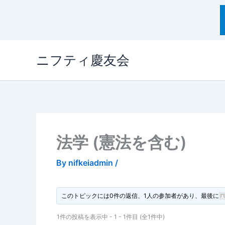
内
ニフティ慶友会
容
を
ス
キ
ッ
プ
法学 (憲法を含む)
By
nifkeiadmin
/
このトピックには0件の返信、1人の参加者があり、最後に
1件の投稿を表示中 - 1 - 1件目 (全1件中)