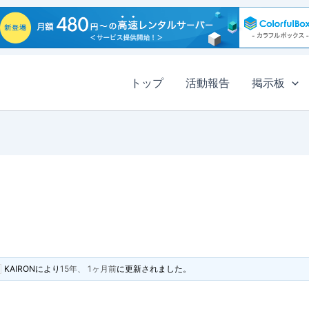
トップ
活動報告
掲示板
KAIRON
により
15年、 1ヶ月前
に更新されました。