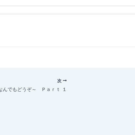
次
～なんでもどうぞ～ Ｐａｒｔ １