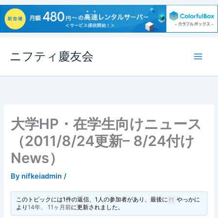
内
ニフティ慶友会
容
を
ス
キ
ッ
プ
大学HP・在学生向けニュース
（2011/8/24更新– 8/24付け
News）
By
nifkeiadmin
/
このトピックには1件の返信、1人の参加者があり、最後に
やっか
に
より
14年、 11ヶ月前
に更新されました。