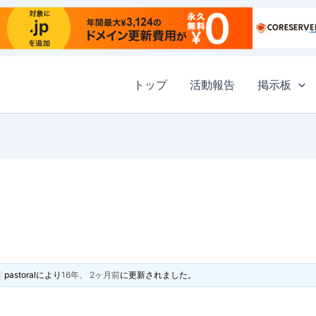
トップ
活動報告
掲示板
pastoral
により
16年、 2ヶ月前
に更新されました。