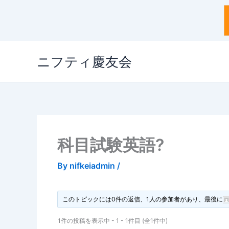
内
ニフティ慶友会
容
を
ス
キ
ッ
プ
科目試験英語?
By
nifkeiadmin
/
このトピックには0件の返信、1人の参加者があり、最後に
1件の投稿を表示中 - 1 - 1件目 (全1件中)