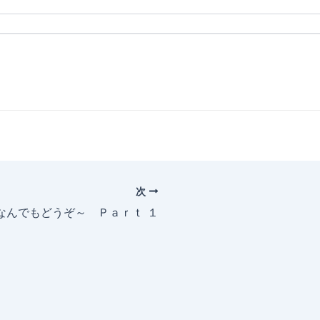
次
～なんでもどうぞ～ Ｐａｒｔ １