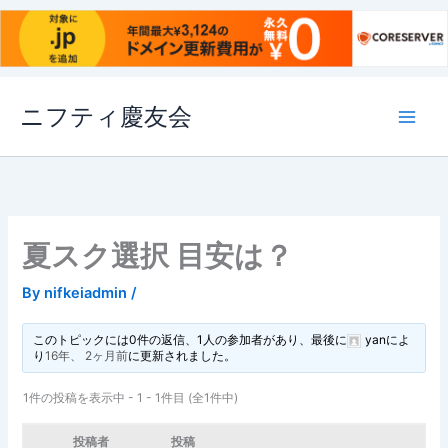
内
ニフティ慶友会
容
を
ス
キ
ッ
プ
夏スク選択 目安は？
By
nifkeiadmin
/
このトピックには0件の返信、1人の参加者があり、最後に
yan
によ
り
16年、 2ヶ月前
に更新されました。
1件の投稿を表示中 - 1 - 1件目 (全1件中)
投稿者
投稿