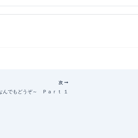
次
～なんでもどうぞ～ Ｐａｒｔ １