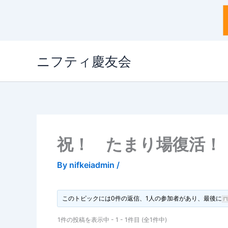
内
ニフティ慶友会
容
を
ス
キ
ッ
プ
祝！ たまり場復活！ 
By
nifkeiadmin
/
このトピックには0件の返信、1人の参加者があり、最後に
1件の投稿を表示中 - 1 - 1件目 (全1件中)