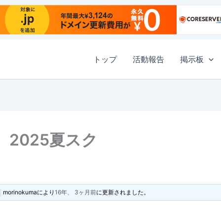
トップ
活動報告
掲示板
2025夏スク
morinokuma
により
16年、 3ヶ月前
に更新されました。