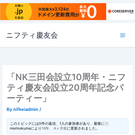
内
ニフティ慶友会
容
を
ス
キ
ッ
プ
「NK三田会設立10周年・ニフ
ティ慶友会設立20周年記念パ
ーティー」
By
nifkeiadmin
/
このトピックには0件の返信、1人の参加者があり、最後に
morinokuma
により
16年、 4ヶ月前
に更新されました。