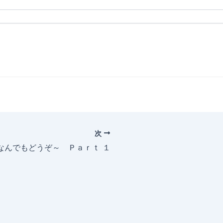
次
～なんでもどうぞ～ Ｐａｒｔ １