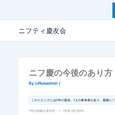
内
ニフティ慶友会
容
を
ス
キ
ッ
プ
ニフ慶の今後のあり方
By
nifkeiadmin
/
このトピックには0件の返信、1人の参加者があり、最後に
1件の投稿を表示中 - 1 - 1件目 (全1件中)