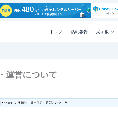
トップ
活動報告
掲示板
・運営について
やっか
により
16年、 5ヶ月前
に更新されました。