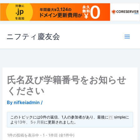
内
ニフティ慶友会
容
を
ス
キ
ッ
プ
氏名及び学籍番号をお知らせ
ください
By
nifkeiadmin
/
このトピックには0件の返信、1人の参加者があり、最後に
simple
に
より
13年、 5ヶ月前
に更新されました。
1件の投稿を表示中 - 1 - 1件目 (全1件中)