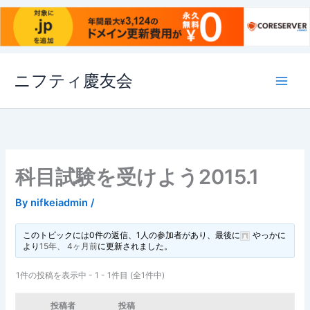
内
ニフティ慶友会
容
を
ス
キ
ッ
プ
科目試験を受けよう2015.1
By
nifkeiadmin
/
このトピックには0件の返信、1人の参加者があり、最後に
やっか
に
より
15年、 4ヶ月前
に更新されました。
1件の投稿を表示中 - 1 - 1件目 (全1件中)
投稿者
投稿