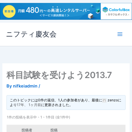
内
ニフティ慶友会
容
を
ス
キ
ッ
プ
科目試験を受けよう2013.7
By
nifkeiadmin
/
このトピックには0件の返信、1人の参加者があり、最後に
zenzo
に
より
17年、 1ヶ月前
に更新されました。
1件の投稿を表示中 - 1 - 1件目 (全1件中)
投稿者
投稿