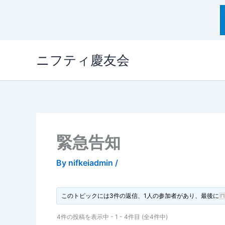
内
ニフティ慶友会
容
を
ス
キ
ッ
プ
緊急告知
By
nifkeiadmin
/
このトピックには3件の返信、1人の参加者があり、最後に
4件の投稿を表示中 - 1 - 4件目 (全4件中)