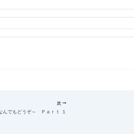
次
～なんでもどうぞ～ Ｐａｒｔ １