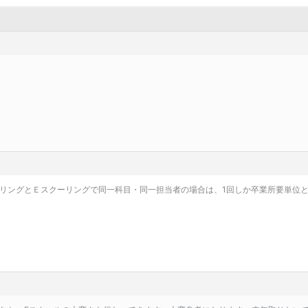
ングとＥスクーリングで同一科目・同一担当者の場合は、1回しか卒業所要単位と認めら