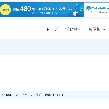
トップ
活動報告
掲示板
KAIRON
により
16年、 7ヶ月前
に更新されました。