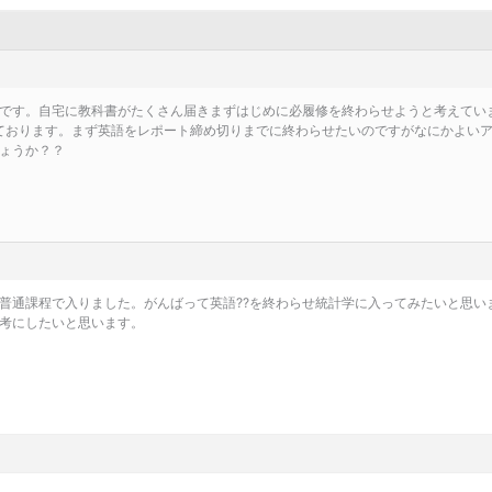
です。自宅に教科書がたくさん届きまずはじめに必履修を終わらせようと考えてい
ております。まず英語をレポート締め切りまでに終わらせたいのですがなにかよい
ょうか？？
普通課程で入りました。がんばって英語??を終わらせ統計学に入ってみたいと思い
考にしたいと思います。