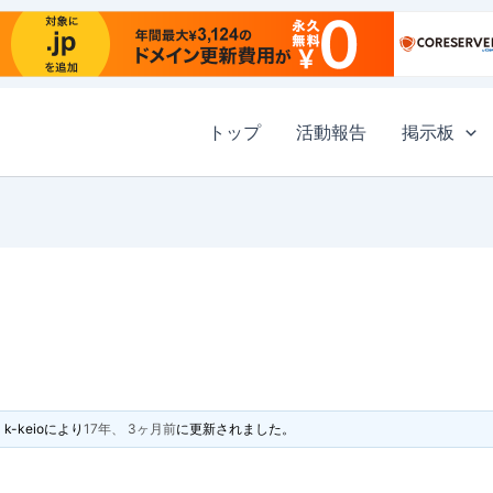
トップ
活動報告
掲示板
k-keio
により
17年、 3ヶ月前
に更新されました。