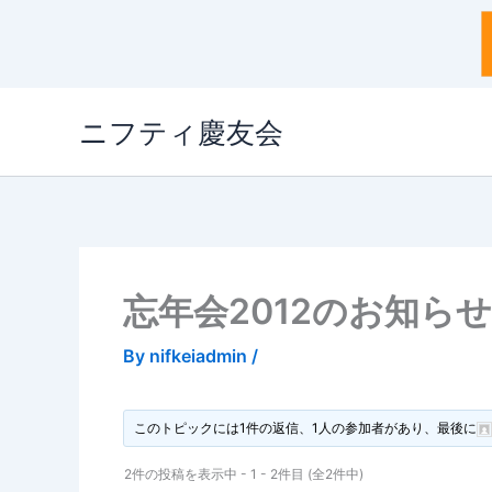
内
ニフティ慶友会
容
を
ス
キ
ッ
プ
忘年会2012のお知らせ
By
nifkeiadmin
/
このトピックには1件の返信、1人の参加者があり、最後に
2件の投稿を表示中 - 1 - 2件目 (全2件中)