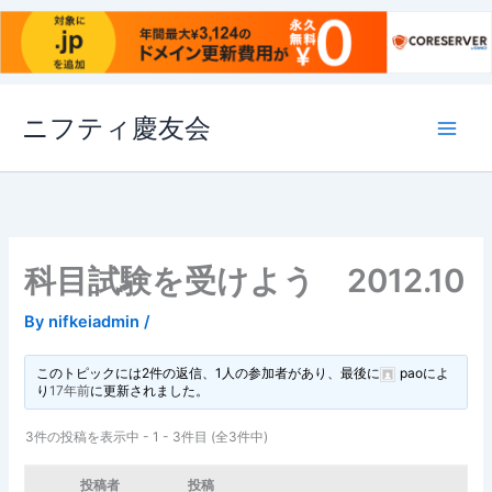
内
ニフティ慶友会
容
を
ス
キ
ッ
プ
科目試験を受けよう 2012.10
By
nifkeiadmin
/
このトピックには2件の返信、1人の参加者があり、最後に
pao
によ
り
17年前
に更新されました。
3件の投稿を表示中 - 1 - 3件目 (全3件中)
投稿者
投稿