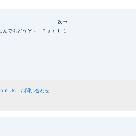
次
～なんでもどうぞ～ Ｐａｒｔ １
out Us
お問い合わせ
ight © 2026 ニフティ慶友会 | Powered by
Astra WordPre