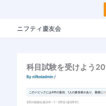
内
ニフティ慶友会
容
を
ス
キ
ッ
プ
科目試験を受けよう2011.
By
nifkeiadmin
/
このトピックには4件の返信、1人の参加者があり、最後に
5件の投稿を表示中 - 1 - 5件目 (全5件中)