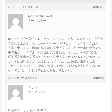
2008-05-09 1:44 PM
#36018
max-mitsuhiko21
キーマスター
codさん、学士入学おめでとうございます。当方、６２期さくら文学部
１類に学士入学しましたmax-mitsuhiko21こと、ニックネーム浅見
光彦と申します。以前に法学部に学士入学しましたが仕事の都合で途
中で断念し、８年ぶりに今度は文学部に入りました。私の知る方は、
理工系卒業者が文系もやりたいと学士入学されているような気がしま
す。私は違いますが、入学はすれど、なかなか勉強が進みません
（泣）このままだと、早慶を目指して勉強している息子に先を越され
そうです（汗…）どうぞ宜しくお願い致します。
2008-11-21 4:33 AM
#36019
ミッコー
キーマスター
私も文１．しかも品川区民！