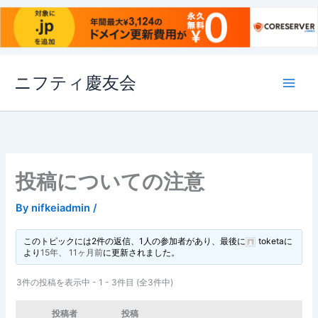
内
ニフティ慶友会
容
を
ス
キ
ッ
プ
投稿についての注意
By
nifkeiadmin
/
このトピックには2件の返信、1人の参加者があり、最後に
toketa
に
より
15年、 11ヶ月前
に更新されました。
3件の投稿を表示中 - 1 - 3件目 (全3件中)
投稿者
投稿