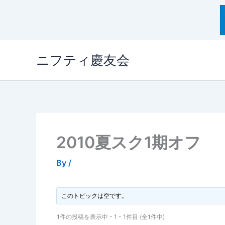
内
ニフティ慶友会
容
を
ス
キ
ッ
プ
2010夏スク1期オフ
By
/
このトピックは空です。
1件の投稿を表示中 - 1 - 1件目 (全1件中)