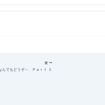
次
～なんでもどうぞ～ Ｐａｒｔ １