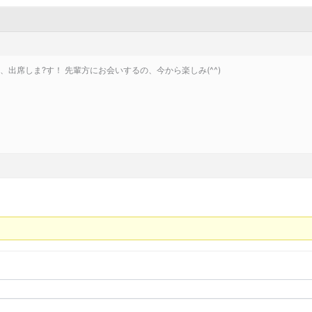
会、出席しま?す！ 先輩方にお会いするの、今から楽しみ(^^)