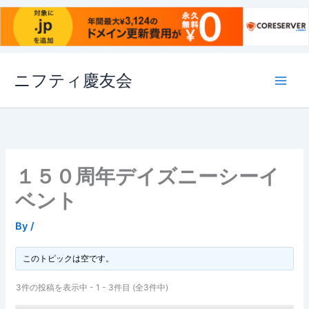
内
ニフティ慶友会
容
を
ス
キ
ッ
プ
１５０周年デイズニーシーイ
ベント
By
/
このトピックは空です。
3件の投稿を表示中 - 1 - 3件目 (全3件中)