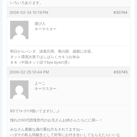
いろいろあります。
2006-02-24 10:19 PM
#30744
遊び人
キーマスター
明日からパンダ、諸葛孔明、蜀の国、成都に出張。
ネット環境次第ではしばらくカキコお休み
８８（中国ネット語でbye byeの意）
2006-02-25 10:44 PM
#30745
よーこ
キーマスター
BSでﾌｫｰｸｿﾝｸ聴いてます(ﾉ_･｡)
憧れの50代団塊世代のお兄さんお姉さんたちにに萌～！
みなさん素敵な歳の重ね方をされてますね～
ハダチの私も同級生として対等にお付き合いしてもらえたらいいな