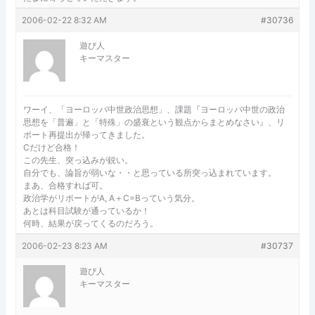
2006-02-22 8:32 AM
#30736
遊び人
キーマスター
ワーイ、「ヨーロッパ中世政治思想」、課題『ヨーロッパ中世の政治
思想を「普遍」と「特殊」の盛衰という観点からまとめなさい』、リ
ポート再提出が帰ってきました。
Cだけど合格！
この先生、突っ込みが鋭い。
自分でも、論旨が弱いな・・と思っている所突っ込まれています。
まあ、合格すれば可。
政治学がリポートがA, A＋C=Bっていう気分。
あとは科目試験が通っているか！
何時、結果が戻ってくるのだろう。
2006-02-23 8:23 AM
#30737
遊び人
キーマスター