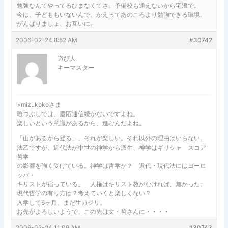
勉強なんてやってるひまなくてさ。予備校も通えないから宅浪で。
今は、子どももいないんで、かえってあのころより勉強できる環境。
がんばりましょ、お互いに。
2006-02-24 8:52 AM
#30742
遊び人
キーマスター
>mizukokoさま
暇つぶしでは、慶応通信続かないですよね。
楽しいという意識があるから、進むんだよね。
「山があるから登る」、それが楽しい。それ以外の理由はいらない。
法乙ですが、近代法が中世の神学から派生、神学はギリシャ スコア
哲学
の影響を強く受けている。神学は哲学か？ 近代・現代法にはヨーロ
ッパ・
キリストが宿っている。 人権はキリスト教がなければ、無かった。
現代哲学の有り方は？考えていくと楽しくない？
入学して6ヶ月、まだ生カジリ。
お先がよろしいようで、この先は文・哲さんに・・・・
2006-02-24 11:09 AM
#30743