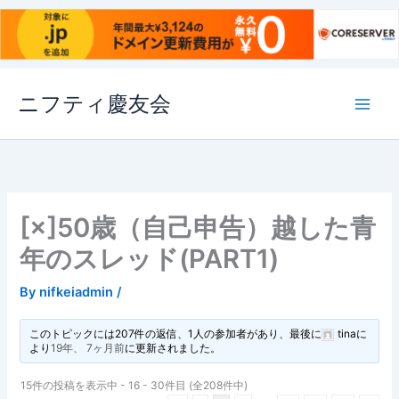
内
ニフティ慶友会
容
を
ス
キ
ッ
プ
[×]50歳（自己申告）越した青
年のスレッド(PART1)
By
nifkeiadmin
/
このトピックには207件の返信、1人の参加者があり、最後に
tina
に
より
19年、 7ヶ月前
に更新されました。
15件の投稿を表示中 - 16 - 30件目 (全208件中)