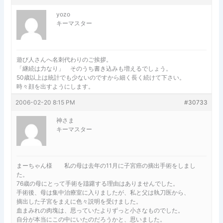
yozo
キーマスター
遊び人さんへ名刺代わりのご挨拶。
「継続は力なり」 そのうち書き込みも増えるでしょう。
50歳以上は統計でも少ないのですから細く長く続けて下さい。
時々顔を出すようにします。
2006-02-20 8:15 PM
#30733
神さま
キーマスター
まーちゃん様 私の母は去年の11月に子宮癌の摘出手術をしまし
た。
76歳の母にとって手術を躊躇する理由はありませんでした。
手術後、母は集中治療室に入りましたが、私と父は執刀医から、
摘出した子宮をまえに色々説明を受けました。
血まみれの肉塊は、思っていたよりずっと小さなものでした。
自分が本当にこの中にいたのだろうかと、思いました。