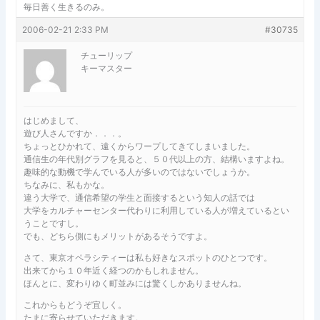
毎日善く生きるのみ。
2006-02-21 2:33 PM
#30735
チューリップ
キーマスター
はじめまして、
遊び人さんですか．．．。
ちょっとひかれて、遠くからワープしてきてしまいました。
通信生の年代別グラフを見ると、５０代以上の方、結構いますよね。
趣味的な動機で学んでいる人が多いのではないでしょうか。
ちなみに、私もかな。
違う大学で、通信希望の学生と面接するという知人の話では
大学をカルチャーセンター代わりに利用している人が増えているとい
うことですし。
でも、どちら側にもメリットがあるそうですよ。
さて、東京オペラシティーは私も好きなスポットのひとつです。
出来てから１０年近く経つのかもしれません。
ほんとに、変わりゆく町並みには驚くしかありませんね。
これからもどうぞ宜しく。
たまに寄らせていただきます。