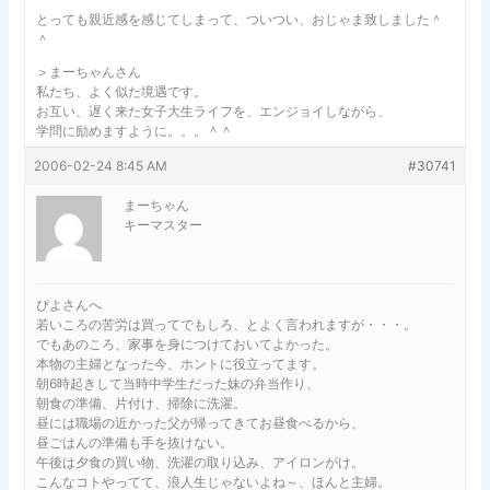
とっても親近感を感じてしまって、ついつい、おじゃま致しました＾
＾
＞まーちゃんさん
私たち、よく似た境遇です。
お互い、遅く来た女子大生ライフを、エンジョイしながら、
学問に励めますように。。。＾＾
2006-02-24 8:45 AM
#30741
まーちゃん
キーマスター
ぴよさんへ
若いころの苦労は買ってでもしろ、とよく言われますが・・・。
でもあのころ、家事を身につけておいてよかった。
本物の主婦となった今、ホントに役立ってます。
朝6時起きして当時中学生だった妹の弁当作り、
朝食の準備、片付け、掃除に洗濯。
昼には職場の近かった父が帰ってきてお昼食べるから、
昼ごはんの準備も手を抜けない。
午後は夕食の買い物、洗濯の取り込み、アイロンがけ。
こんなコトやってて、浪人生じゃないよね～、ほんと主婦。