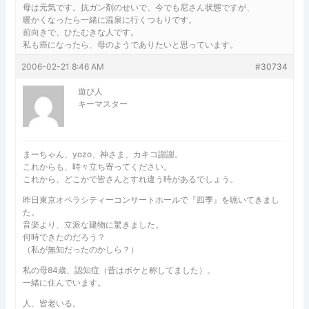
母は元気です。抗ガン剤のせいで、今でも尼さん状態ですが、
暖かくなったら一緒に温泉に行くつもりです。
前向きで、ひたむきな人です。
私も癌になったら、母のようでありたいと思っています。
2006-02-21 8:46 AM
#30734
遊び人
キーマスター
まーちゃん、yozo、神さま、カキコ謝謝。
これからも、時々立ち寄ってください。
これから、どこかで皆さんとすれ違う時があるでしょう。
昨日東京オペラシティーコンサートホールで『四季』を聴いてきまし
た。
音楽より、立派な建物に驚きました。
何時できたのだろう？
（私が無知だったのかしら？）
私の母84歳、認知症（昔はボケと称してました）。
一緒に住んでいます。
人、皆老いる。