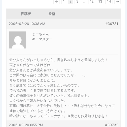
←
1
2
3
…
12
13
14
→
投稿者
投稿
2006-02-20 10:38 AM
#30731
まーちゃん
キーマスター
遊び人さんがおっしゃるなら、書き込みしようと登場しました！
実は４０代なのですけどね。
遊び人さんとは某慶友会でいっしょです。
この間の飲み会には参加しませんでしたが・・・。
ちらとお目にかかりましたね。
５０歳までにはめでたく卒業したいものです。
でも私の母、４８で癌で他界してるんです。
彼女の癌遺伝子を引き継いでいたら、私も短命かも。
１０代から主婦みたいなもんでした。
家事に明け暮れ、大学受験に失敗し・・・遅ればせながら今になって
通信で勉強しているというわけです。
暗い話になっちゃってゴメンナサイ。今後ともお見知りおきを！
2006-02-20 6:55 PM
#30732