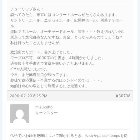
チューリップさん：
調べてみたら、東京にはコンサートホールがたくさんあります。
サントリーホール、ニッセイホール、紀尾井ホール、川崎？？ホー
ル、
墨田？？ホール、オーチャードホール、等等・・・数え切れない程。
東京って文化都市なんですね。お金、どっから来るのでしょうね？
私は行ったことありませんが。
政治史のリポート、書き上げました。
ワープロ不可。4000字の手書き、4時間かかりました。
過去数十年手書きで文章を書いたことありません。
ﾊﾟｿｺﾝ人間だったので。
今日、まだ筋肉疲労が残ってます。
趣味で慶応通信・卒業するのはシンドイのでは・・・。
知的好奇心の場として利用するには最適です。
2006-02-23 6:25 PM
#30738
mizukoko
キーマスター
仏語でいわゆる趣味について聞かれるとき、loisirかpasse-tempsを使