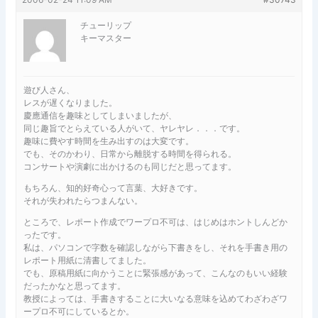
チューリップ
キーマスター
遊び人さん、
レスが遅くなりました。
慶應通信を趣味としてしまいましたが、
同じ趣旨でとらえている人がいて、ヤレヤレ．．．です。
趣味に費やす時間を生み出すのは大変です。
でも、そのかわり、日常から離脱する時間を得られる。
コンサートや演劇に出かけるのも同じだと思ってます。
もちろん、知的好奇心って言葉、大好きです。
それが失われたらつまんない。
ところで、レポート作成でワープロ不可は、はじめはホントしんどか
ったです。
私は、パソコンで字数を確認しながら下書きをし、それを手書き用の
レポート用紙に清書してました。
でも、原稿用紙に向かうことに緊張感があって、こんなのもいい経験
だったかなと思ってます。
教授によっては、手書きすることに大いなる意味を込めてわざわざワ
ープロ不可にしているとか。