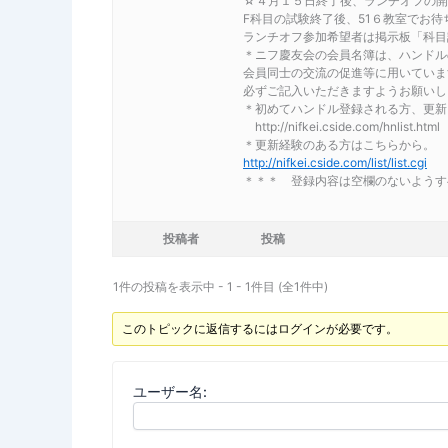
☆４月１５日終了後、ランチオフの開
F科目の試験終了後、51６教室でお待
ランチオフ参加希望者は掲示板「科目試
＊ニフ慶友会の会員名簿は、ハンドル
会員同士の交流の促進等に用いていま
必ずご記入いただきますようお願いし
＊初めてハンドル登録される方、更新
http://nifkei.cside.com/hnlist.html
＊更新経験のある方はこちらから。
http://nifkei.cside.com/list/list.cgi
＊＊＊ 登録内容は空欄のないようす
投稿者
投稿
1件の投稿を表示中 - 1 - 1件目 (全1件中)
このトピックに返信するにはログインが必要です。
ユーザー名: