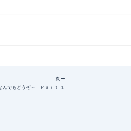
次
～なんでもどうぞ～ Ｐａｒｔ １