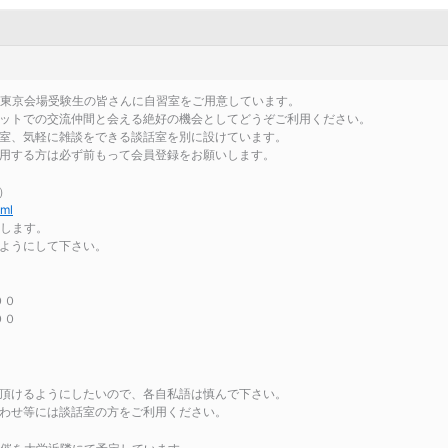
東京会場受験生の皆さんに自習室をご用意しています。
ットでの交流仲間と会える絶好の機会としてどうぞご利用ください。
室、気軽に雑談をできる談話室を別に設けています。
用する方は必ず前もって会員登録をお願いします。
）
tml
とします。
ようにして下さい。
００
００
頂けるようにしたいので、各自私語は慎んで下さい。
わせ等には談話室の方をご利用ください。