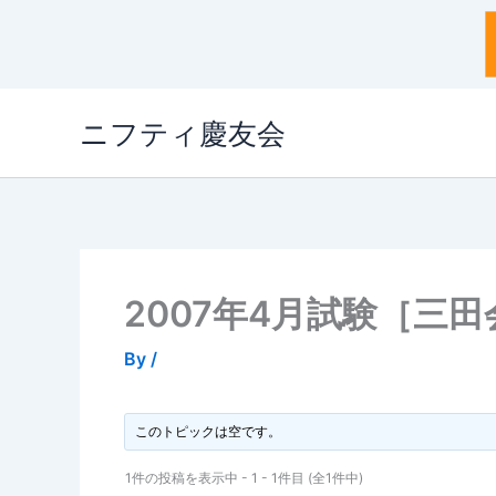
内
ニフティ慶友会
容
を
ス
キ
ッ
プ
2007年4月試験［三
By
/
このトピックは空です。
1件の投稿を表示中 - 1 - 1件目 (全1件中)