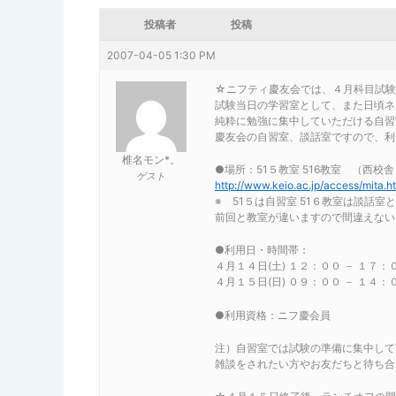
投稿者
投稿
2007-04-05 1:30 PM
☆ニフティ慶友会では、４月科目試験
試験当日の学習室として、また日頃ネ
純粋に勉強に集中していただける自習
慶友会の自習室、談話室ですので、利
椎名モン*。
●場所：51５教室 516教室 （西校舎
ゲスト
http://www.keio.ac.jp/access/mita.h
※ 51５は自習室 51６教室は談話室
前回と教室が違いますので間違えない
●利用日・時間帯：
４月１４日(土) １２：００ － １７：
４月１５日(日) ０９：００ － １４：
●利用資格：ニフ慶会員
注）自習室では試験の準備に集中して
雑談をされたい方やお友だちと待ち合