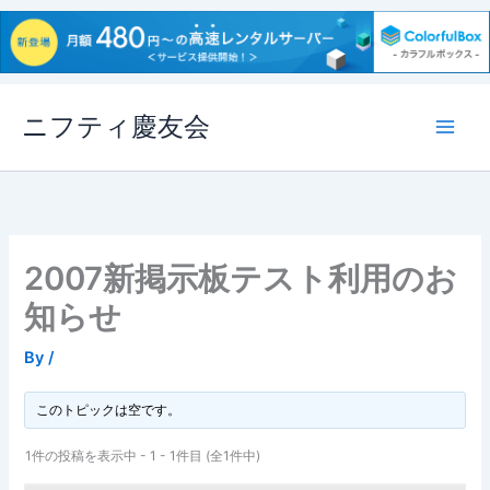
内
ニフティ慶友会
容
を
ス
キ
ッ
プ
2007新掲示板テスト利用のお
知らせ
By
/
このトピックは空です。
1件の投稿を表示中 - 1 - 1件目 (全1件中)