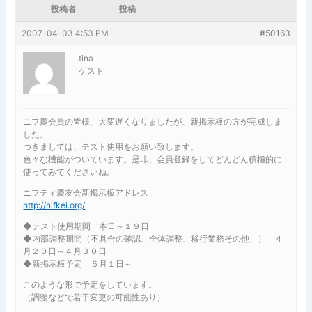
投稿者
投稿
2007-04-03 4:53 PM
#50163
tina
ゲスト
ニフ慶会員の皆様、大変遅くなりましたが、新掲示板の方が完成しま
した。
つきましては、テスト使用をお願い致します。
色々な機能がついています。是非、会員登録をしてどんどん積極的に
使ってみてくださいね。
ニフティ慶友会新掲示板アドレス
http://nifkei.org/
◆テスト使用期間 本日～１９日
◆内部調整期間（不具合の確認、全体調整、移行業務その他、） ４
月２０日～４月３０日
◆新掲示板予定 ５月１日～
このような形で予定をしています。
（調整などで若干変更の可能性あり）