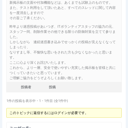
新掲示板の文面や付加機能などは、あくまでも試験上のものです。
また、テスト利用をして頂いたあと、すべてのスレッドに関して内容
を一度消去しますので
その旨ご了承ください。
昨年より迷惑投稿があいつぎ、ITボランティアスタッフの協力の元、
スタッフ一同、削除作業その他できる限りの防御対策を立てて参りま
した。
しかしながら 連続迷惑書き込みでせっかくの投稿が見えなくなって
しまったり、
なりすまし等、不愉快な思いをされた方も少なくなかったと思いま
す。
ここに心より深くお詫びいたします。
これから、より一層、安全で使いやすい充実した掲示板を皆様と共に
つくっていきたいと思っています。
ご理解ご協力をどうぞよろしくお願い致します。
投稿者
投稿
1件の投稿を表示中 - 1 - 1件目 (全1件中)
このトピックに返信するにはログインが必要です。
ユーザー名: