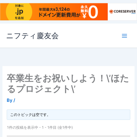
内
ニフティ慶友会
容
を
ス
キ
ッ
プ
卒業生をお祝いしよう！\’ほた
るプロジェクト\’
By
/
このトピックは空です。
1件の投稿を表示中 - 1 - 1件目 (全1件中)