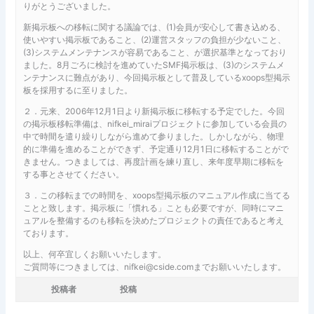
りがとうございました。
新掲示板への移転に関する議論では、(1)会員が安心して書き込める、
使いやすい掲示板であること、(2)運営スタッフの負担が少ないこと、
(3)システムメンテナンスが容易であること、が選択基準となっており
ました。8月ごろに検討を進めていたSMF掲示板は、(3)のシステムメ
ンテナンスに難点があり、今回掲示板として普及しているxoops型掲示
板を採用するに至りました。
２．元来、2006年12月1日より新掲示板に移転する予定でした。今回
の掲示板移転準備は、nifkei_miraiプロジェクトに参加している会員の
中で時間を遣り繰りしながら進めて参りました。しかしながら、物理
的に準備を進めることができず、予定通り12月1日に移転することがで
きません。つきましては、再度計画を練り直し、来年度早期に移転を
する事とさせてください。
３．この移転までの時間を、xoops型掲示板のマニュアル作成に当てる
ことと致します。掲示板に「慣れる」ことも必要ですが、同時にマニ
ュアルを整備するのも移転を決めたプロジェクトの責任であると考え
ております。
以上、何卒宜しくお願いいたします。
ご質問等につきましては、nifkei@cside.comまでお願いいたします。
投稿者
投稿