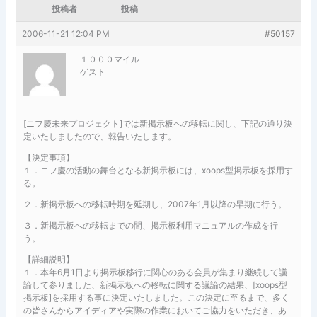
投稿者
投稿
2006-11-21 12:04 PM
#50157
１０００マイル
ゲスト
[ニフ慶未来プロジェクト]では新掲示板への移転に関し、下記の通り決
定いたしましたので、報告いたします。
【決定事項】
１．ニフ慶の活動の舞台となる新掲示板には、xoops型掲示板を採用す
る。
２．新掲示板への移転時期を延期し、2007年1月以降の早期に行う。
３．新掲示板への移転までの間、掲示板利用マニュアルの作成を行
う。
【詳細説明】
１．本年6月1日より掲示板移行に関心のある会員が集まり継続して議
論して参りました、新掲示板への移転に関する議論の結果、[xoops型
掲示板]を採用する事に決定いたしました。この決定に至るまで、多く
の皆さんからアイディアや実際の作業においてご協力をいただき、あ