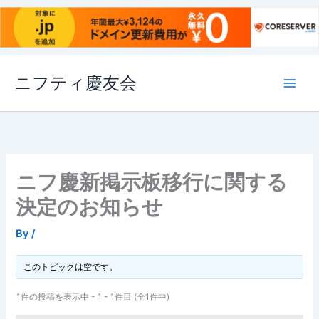
内
ニフティ慶友会
容
を
ス
キ
ッ
プ
ニフ慶新掲示板移行に関する
決定のお知らせ
By
/
このトピックは空です。
1件の投稿を表示中 - 1 - 1件目 (全1件中)