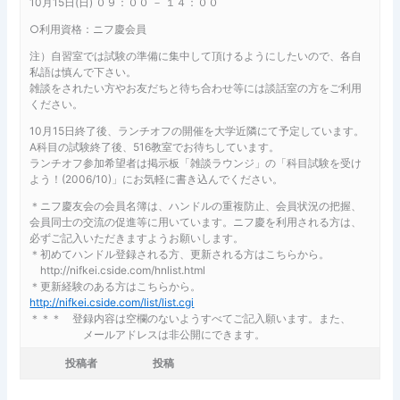
10月15日(日) ０９：００ － １４：００
○利用資格：ニフ慶会員
注）自習室では試験の準備に集中して頂けるようにしたいので、各自
私語は慎んで下さい。
雑談をされたい方やお友だちと待ち合わせ等には談話室の方をご利用
ください。
10月15日終了後、ランチオフの開催を大学近隣にて予定しています。
A科目の試験終了後、516教室でお待ちしています。
ランチオフ参加希望者は掲示板「雑談ラウンジ」の「科目試験を受け
よう！(2006/10)」にお気軽に書き込んでください。
＊ニフ慶友会の会員名簿は、ハンドルの重複防止、会員状況の把握、
会員同士の交流の促進等に用いています。ニフ慶を利用される方は、
必ずご記入いただきますようお願いします。
＊初めてハンドル登録される方、更新される方はこちらから。
http://nifkei.cside.com/hnlist.html
＊更新経験のある方はこちらから。
http://nifkei.cside.com/list/list.cgi
＊＊＊ 登録内容は空欄のないようすべてご記入願います。また、
メールアドレスは非公開にできます。
投稿者
投稿