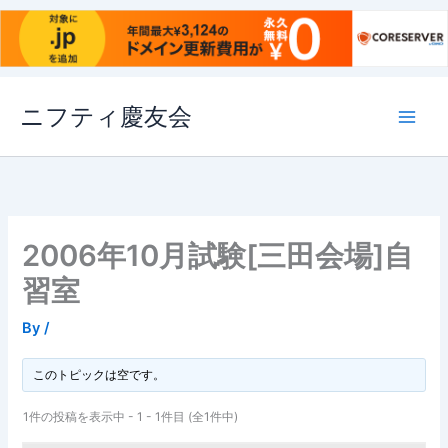
内
ニフティ慶友会
容
を
ス
キ
ッ
プ
2006年10月試験[三田会場]自
習室
By
/
このトピックは空です。
1件の投稿を表示中 - 1 - 1件目 (全1件中)