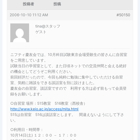
投稿者
投稿
2006-10-10 11:12 AM
#50150
tina@スタッフ
ゲスト
ニフティ慶友会では、10月科目試験東京会場受験生の皆さんに自習室
をご用意しています。
試験当日の学習室として、また日頃ネットでの交流仲間と会える絶好
の機会としてどうぞご利用ください。
前回好評だったので、今回も純粋に勉強に集中していただける自習
室、気軽に雑談をできる談話室を別に設けました。
慶友会の自習室、談話室ですので 利用する方は必ず前もって会員登
録をお願いします。
○自習室 場所：515教室 516教室（西校舎）
http://www.keio.ac.jp/access/mita.html
515は自習室 516は談話室とします。 間違えないようにして下さ
い。
○利用日・時間帯：
10月14日(土) １２：００ － １７：００