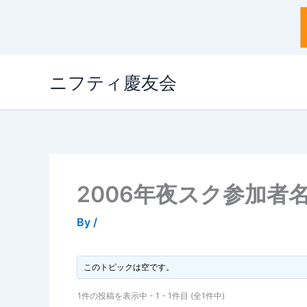
内
ニフティ慶友会
容
を
ス
キ
ッ
プ
2006年夜スク参加者
By
/
このトピックは空です。
1件の投稿を表示中 - 1 - 1件目 (全1件中)