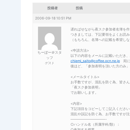
投稿者
投稿
2006-09-18 10:51 PM
遅ればせながら夜スク参加者名簿を作
つきましては、下記要領をよくお読み
（もちろん、名簿への記載を希望しな
<申請方法>
ちーぼー＠スタ
以下の内容をメールに記載いただき、
ッフ
chiemi_saito@coffee.ocn.ne.jp
宛に
ゲスト
後ほど、「参加表明を頂いた方のみ」
<メールタイトル>
お手数ですが、混乱を防ぐ為、皆さん
「夜スク参加表明」
でお願いします。
<内容>
下記項目をコピーしてご記入ください
混乱や誤記を防ぐ為、お手数ですが注
——————————-
○ハンドル名（所属学科/類）：
○参加する授業