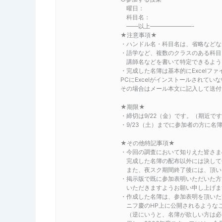
曜日：
科目名：
——以上———————-
★注意事項★
・ハンドル名・科目名は、省略などな
・語学など、複数のクラスのある科目
講師名などを書いて特定できるよう
・完成した名簿は基本的にExcelフ
PCにExcelがインストールされて
その場合はメール本文に記入して送付
★期限★
・締切は9/22（金）です。（期近で
・9/23（土）までに参加者の方に
★その他特記事項★
・今回の調査において知りえた皆さま
完成した名簿の配布以外には決して
また、夜スク期間終了後には、頂い
・掲示版で既に参加表明いただいた方
いただきますようお願い申し上げま
・作成した名簿は、参加表明を頂いた
ニフ慶のHP上に公開されるような
（逆にいうと、名簿が欲しい方は必