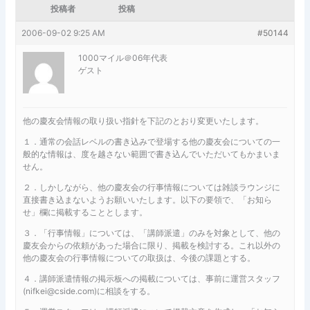
投稿者
投稿
2006-09-02 9:25 AM
#50144
1000マイル＠06年代表
ゲスト
他の慶友会情報の取り扱い指針を下記のとおり変更いたします。
１．通常の会話レベルの書き込みで登場する他の慶友会についての一
般的な情報は、度を越さない範囲で書き込んでいただいてもかまいま
せん。
２．しかしながら、他の慶友会の行事情報については雑談ラウンジに
直接書き込まないようお願いいたします。以下の要領で、「お知ら
せ」欄に掲載することとします。
３．「行事情報」については、「講師派遣」のみを対象として、他の
慶友会からの依頼があった場合に限り、掲載を検討する。これ以外の
他の慶友会の行事情報についての取扱は、今後の課題とする。
４．講師派遣情報の掲示板への掲載については、事前に運営スタッフ
(nifkei@cside.com)に相談をする。