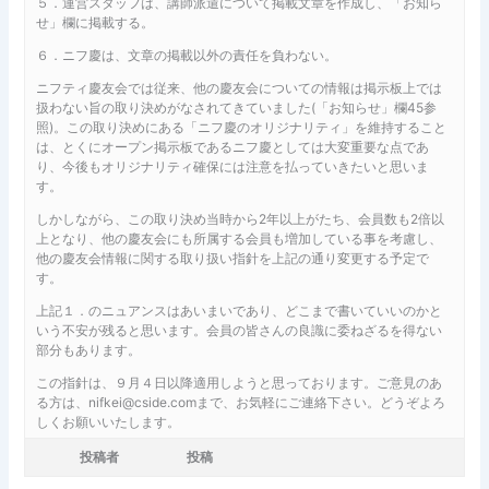
５．運営スタッフは、講師派遣について掲載文章を作成し、「お知ら
せ」欄に掲載する。
６．ニフ慶は、文章の掲載以外の責任を負わない。
ニフティ慶友会では従来、他の慶友会についての情報は掲示板上では
扱わない旨の取り決めがなされてきていました(「お知らせ」欄45参
照)。この取り決めにある「ニフ慶のオリジナリティ」を維持すること
は、とくにオープン掲示板であるニフ慶としては大変重要な点であ
り、今後もオリジナリティ確保には注意を払っていきたいと思いま
す。
しかしながら、この取り決め当時から2年以上がたち、会員数も2倍以
上となり、他の慶友会にも所属する会員も増加している事を考慮し、
他の慶友会情報に関する取り扱い指針を上記の通り変更する予定で
す。
上記１．のニュアンスはあいまいであり、どこまで書いていいのかと
いう不安が残ると思います。会員の皆さんの良識に委ねざるを得ない
部分もあります。
この指針は、９月４日以降適用しようと思っております。ご意見のあ
る方は、nifkei@cside.comまで、お気軽にご連絡下さい。どうぞよろ
しくお願いいたします。
投稿者
投稿