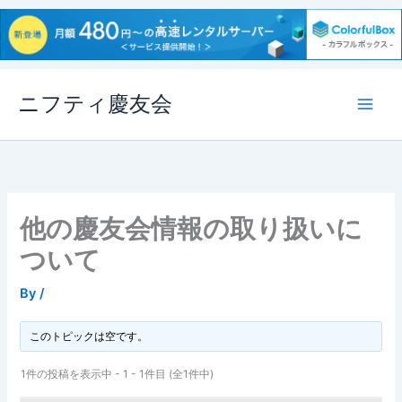
内
ニフティ慶友会
容
を
ス
キ
ッ
プ
他の慶友会情報の取り扱いに
ついて
By
/
このトピックは空です。
1件の投稿を表示中 - 1 - 1件目 (全1件中)