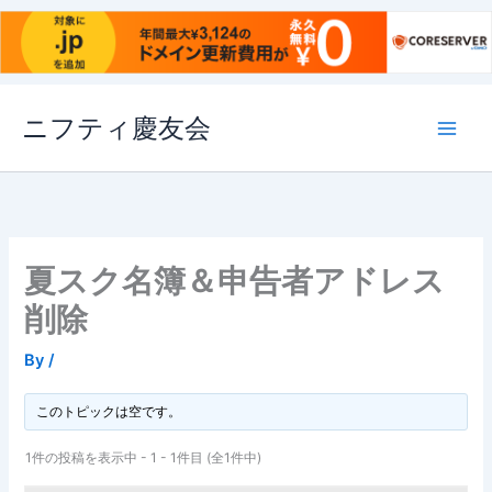
内
ニフティ慶友会
容
を
ス
キ
ッ
プ
夏スク名簿＆申告者アドレス
削除
By
/
このトピックは空です。
1件の投稿を表示中 - 1 - 1件目 (全1件中)