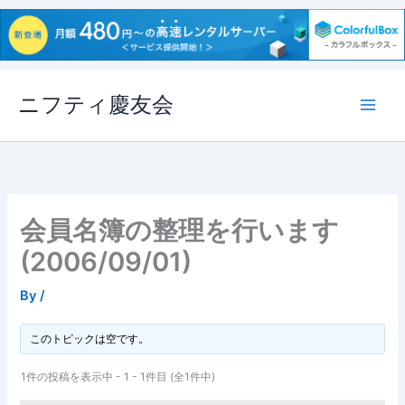
内
ニフティ慶友会
容
を
ス
キ
ッ
プ
会員名簿の整理を行います
(2006/09/01)
By
/
このトピックは空です。
1件の投稿を表示中 - 1 - 1件目 (全1件中)