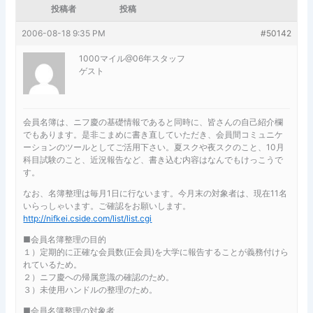
投稿者
投稿
2006-08-18 9:35 PM
#50142
1000マイル@06年スタッフ
ゲスト
会員名簿は、ニフ慶の基礎情報であると同時に、皆さんの自己紹介欄
でもあります。是非こまめに書き直していただき、会員間コミュニケ
ーションのツールとしてご活用下さい。夏スクや夜スクのこと、10月
科目試験のこと、近況報告など、書き込む内容はなんでもけっこうで
す。
なお、名簿整理は毎月1日に行ないます。今月末の対象者は、現在11名
いらっしゃいます。ご確認をお願いします。
http://nifkei.cside.com/list/list.cgi
■会員名簿整理の目的
１）定期的に正確な会員数(正会員)を大学に報告することが義務付けら
れているため。
２）ニフ慶への帰属意識の確認のため。
３）未使用ハンドルの整理のため。
■会員名簿整理の対象者