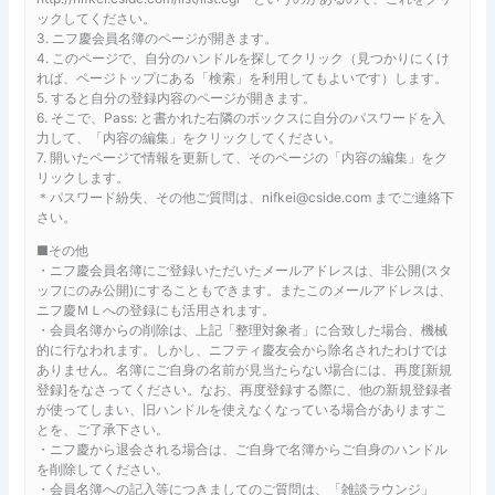
ックしてください。
3. ニフ慶会員名簿のページが開きます。
4. このページで、自分のハンドルを探してクリック（見つかりにくけ
れば、ページトップにある「検索」を利用してもよいです）します。
5. すると自分の登録内容のページが開きます。
6. そこで、Pass: と書かれた右隣のボックスに自分のパスワードを入
力して、「内容の編集」をクリックしてください。
7. 開いたページで情報を更新して、そのページの「内容の編集」をク
リックします。
＊パスワード紛失、その他ご質問は、nifkei@cside.com までご連絡下
さい。
■その他
・ニフ慶会員名簿にご登録いただいたメールアドレスは、非公開(スタ
ッフにのみ公開)にすることもできます。またこのメールアドレスは、
ニフ慶ＭＬへの登録にも活用されます。
・会員名簿からの削除は、上記「整理対象者」に合致した場合、機械
的に行なわれます。しかし、ニフティ慶友会から除名されたわけでは
ありません。名簿にご自身の名前が見当たらない場合には、再度[新規
登録]をなさってください。なお、再度登録する際に、他の新規登録者
が使ってしまい、旧ハンドルを使えなくなっている場合がありますこ
とを、ご了承下さい。
・ニフ慶から退会される場合は、ご自身で名簿からご自身のハンドル
を削除してください。
・会員名簿への記入等につきましてのご質問は、「雑談ラウンジ」