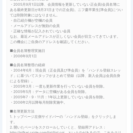
・2005月9月1日以降、会員情報を更新していない正会員(会員名簿に
ある最終更新日が8月31日までの正会員)。ニフ慶卒業生[準会員]につい
ては削除対象にはなりません。
・自己紹介欄が空欄の会員
・メールアドレスが無効の会員
・正確な情報が記入されていない会員
なお、最近メールアドレスが正しくない会員が目立ってきています。
この機会にご自身のアドレスを確認してください。
■会員名簿整理実施日
・2006年9月1日
■会員名簿整理の経緯
・2004年6月：現会員（正会員及び準会員）を「ハンドル登録スレッ
ド」に基づいてスタッフがまとめて登録（以降、新入会員は会員自身
による登録）。
・2005年3月：一度も更新作業を行っていない会員を削除。
・2005年5月：データに空欄がある会員を削除。
・2005年7・9・11月：1年以上更新していない会員を削除。
・2006年2月以降毎月削除実施中。
■名簿更新方法
1. トップページ左側サイドバーの「ハンドル登録」をクリックしま
す。
2. 開いたページをスクロールしていくと、登録用アドレス：
http://nifkei.cside.com/list/list.cgi というのがあるので、これをクリ