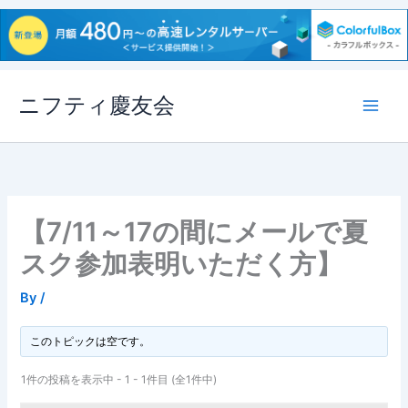
内
ニフティ慶友会
容
を
ス
キ
ッ
プ
【7/11～17の間にメールで夏
スク参加表明いただく方】
By
/
このトピックは空です。
1件の投稿を表示中 - 1 - 1件目 (全1件中)