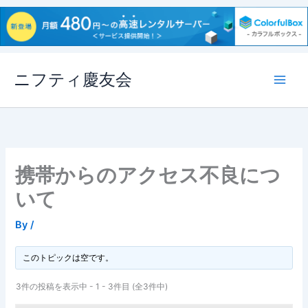
内
ニフティ慶友会
容
を
ス
キ
ッ
プ
携帯からのアクセス不良につ
いて
By
/
このトピックは空です。
3件の投稿を表示中 - 1 - 3件目 (全3件中)