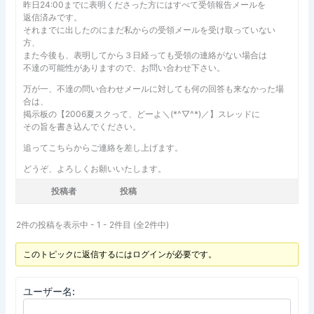
昨日24:00までに表明くださった方にはすべて受領報告メールを
返信済みです。
それまでに出したのにまだ私からの受領メールを受け取っていない
方、
また今後も、表明してから３日経っても受領の連絡がない場合は
不達の可能性がありますので、お問い合わせ下さい。
万が一、不達の問い合わせメールに対しても何の回答も来なかった場
合は、
掲示板の【2006夏スクって、どーよ＼(*^▽^*)／】スレッドに
その旨を書き込んでください。
追ってこちらからご連絡を差し上げます。
どうぞ、よろしくお願いいたします。
投稿者
投稿
2件の投稿を表示中 - 1 - 2件目 (全2件中)
このトピックに返信するにはログインが必要です。
ユーザー名: