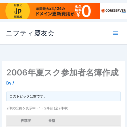
内
ニフティ慶友会
容
を
ス
キ
ッ
プ
2006年夏スク参加者名簿作成
By
/
このトピックは空です。
2件の投稿を表示中 - 1 - 2件目 (全2件中)
投稿者
投稿