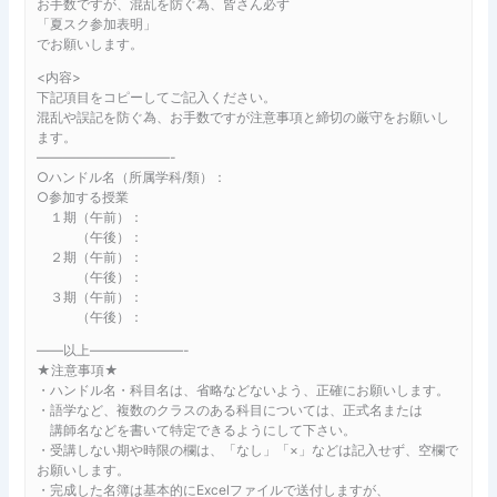
お手数ですが、混乱を防ぐ為、皆さん必ず
「夏スク参加表明」
でお願いします。
<内容>
下記項目をコピーしてご記入ください。
混乱や誤記を防ぐ為、お手数ですが注意事項と締切の厳守をお願いし
ます。
——————————-
○ハンドル名（所属学科/類）：
○参加する授業
１期（午前）：
（午後）：
２期（午前）：
（午後）：
３期（午前）：
（午後）：
——以上———————-
★注意事項★
・ハンドル名・科目名は、省略などないよう、正確にお願いします。
・語学など、複数のクラスのある科目については、正式名または
講師名などを書いて特定できるようにして下さい。
・受講しない期や時限の欄は、「なし」「×」などは記入せず、空欄で
お願いします。
・完成した名簿は基本的にExcelファイルで送付しますが、