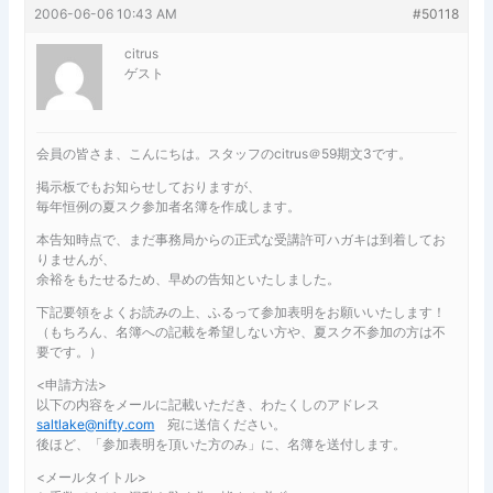
2006-06-06 10:43 AM
#50118
citrus
ゲスト
会員の皆さま、こんにちは。スタッフのcitrus＠59期文3です。
掲示板でもお知らせしておりますが、
毎年恒例の夏スク参加者名簿を作成します。
本告知時点で、まだ事務局からの正式な受講許可ハガキは到着してお
りませんが、
余裕をもたせるため、早めの告知といたしました。
下記要領をよくお読みの上、ふるって参加表明をお願いいたします！
（もちろん、名簿への記載を希望しない方や、夏スク不参加の方は不
要です。）
<申請方法>
以下の内容をメールに記載いただき、わたくしのアドレス
saltlake@nifty.com
宛に送信ください。
後ほど、「参加表明を頂いた方のみ」に、名簿を送付します。
<メールタイトル>