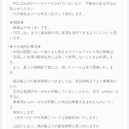
PCにExcelがインストールされていないなど、不都合のある方はお
知らせください。
その場合はメール本文に記入して送付します。
★期限★
・締切は7/19（水）です。
・7/22（土）までに参加者の方に名簿を送付できるようにしたいと思
います。
★その他特記事項★
・今回の調査において知りえた皆さまのメールアドレス等の情報は、
完成した名簿の配布以外には決して使用しないことをお約束しま
す。
また、夏スク期間終了後には、頂いたメールは全て廃棄いたしま
す。
・掲示板上での参加表明につきましては、本告知時点でまだ事務局か
らの
正式な受講許可ハガキが到着していないことから、当方（citrus）の
手元に
事務局からのハガキが到着した時点以降書き込まれたものについ
て、
有効とします。
（当方へのハガキ到着については別途告知いたします）
・上記のとおり、掲示板上での参加表明も受け付けますが、