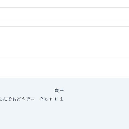
次
～なんでもどうぞ～ Ｐａｒｔ １