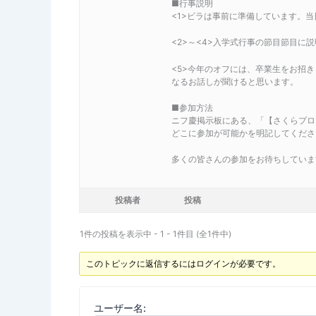
■行事説明
<1>ビラは事前に準備しています。
<2>～<4>入学式行事の節目節目に
<5>今年のオフには、卒業生をお招
なるお話しが聞けると思います。
■参加方法
ニフ慶掲示板にある、「【さくらプロ
どこに参加が可能かを明記してくださ
多くの皆さんの参加をお待ちしていま
投稿者
投稿
1件の投稿を表示中 - 1 - 1件目 (全1件中)
このトピックに返信するにはログインが必要です。
ユーザー名: