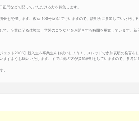
当日正門などで配っていただける方を募集します。
説明会を開催します。教室(108号室)にて行いますので、説明会に参加していただけ
きして、卒業に至る体験談、学習のコツなどをお聞きする時間を用意しています。新
ジェクト2006】新入生＆卒業生をお祝いしよう！」スレッドで参加表明の発言をし
いますようお願いいたします。すでに他の方が参加表明をしていますので、参考に
す。