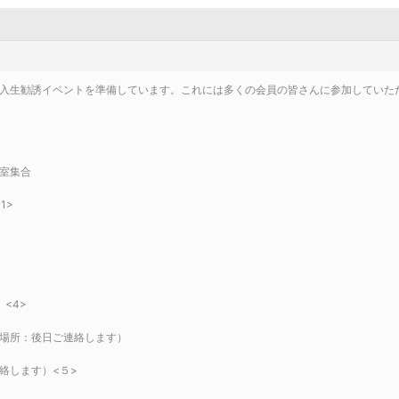
入生勧誘イベントを準備しています。これには多くの会員の皆さんに参加していた
室集合
1>
<4>
場所：後日ご連絡します）
絡します）<５>