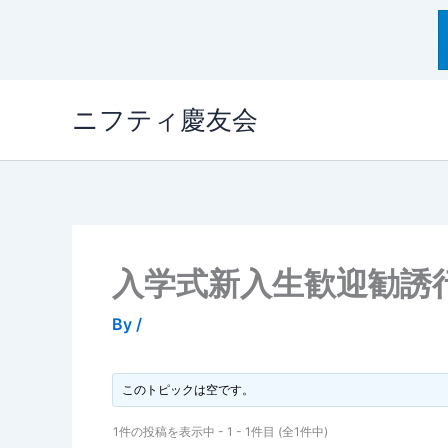
内
ニフティ慶友会
容
を
ス
キ
ッ
プ
入学式新入生歓迎勧誘
By
/
このトピックは空です。
1件の投稿を表示中 - 1 - 1件目 (全1件中)