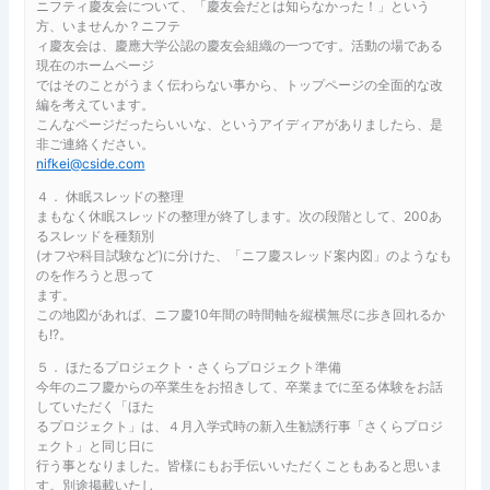
ニフティ慶友会について、「慶友会だとは知らなかった！」という
方、いませんか？ニフテ
ィ慶友会は、慶應大学公認の慶友会組織の一つです。活動の場である
現在のホームページ
ではそのことがうまく伝わらない事から、トップページの全面的な改
編を考えています。
こんなページだったらいいな、というアイディアがありましたら、是
非ご連絡ください。
nifkei@cside.com
４． 休眠スレッドの整理
まもなく休眠スレッドの整理が終了します。次の段階として、200あ
るスレッドを種類別
(オフや科目試験など)に分けた、「ニフ慶スレッド案内図」のようなも
のを作ろうと思って
ます。
この地図があれば、ニフ慶10年間の時間軸を縦横無尽に歩き回れるか
も!?。
５． ほたるプロジェクト・さくらプロジェクト準備
今年のニフ慶からの卒業生をお招きして、卒業までに至る体験をお話
していただく「ほた
るプロジェクト」は、４月入学式時の新入生勧誘行事「さくらプロジ
ェクト」と同じ日に
行う事となりました。皆様にもお手伝いいただくこともあると思いま
す。別途掲載いたし