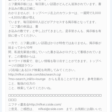
ニフ慶掲示板には、毎日新しい話題がどんどん追加されています。書
き込みの数は正確に
わかりませんが、トップページ左上のカウンターは、一週間で3,000
～4,000の数が増え
ています。毎日延600人ほどがアクセスする掲示板となってます。
「ニフ慶の体温は、書
き込みの数です」と申し上げてきました。是非皆さんも、掲示板を有
効に使ってください。
一方で、ニフ慶は新しい話題ばかりが特色ではありません。掲示板が
始まってから10年
間、私達先輩達が残していった書き込みがログとして蓄積されていま
す。この蓄積からは、
キーワード検索で、欲しい情報を取り出すことができます。トップペ
ージの[雑談ラウン
ジ]右端にある[ログ検索]を利用してみてください。
http://nifkei.cside.com/bbs/search.cgi
?mo=search_in&fo=lounge からも見ることができます。参考文献の
こと、勉強の仕方の
こと、検索してみてくださいね。
□□□□□□□□□□□□□□□□□□□□□□□□□□□□□□□□□□
□□□
ニフティ慶友会http://nifkei.cside.com/
ご意見、ご感想は、 nifkei@cside.com まで、お気軽にお願いいた