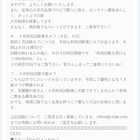
ますので、よろしくお願いいたします。
また、従来の入学式会場でのビラ配りに加え、オンライン慶友会らし
く、ネット上での新
入生勧誘を模索してます。
まもなく、掲示板でもスレッドができます。ご参加下さい！
６． ４月科目試験東京オフ（８日、９日）
前回１月試験オフにつづき、今回も科目試験後にオフがあります。今
回は８日(土曜日)で
試験が終わる人の為に、８日９日両日開催です。「科目試験を受けよ
う(2006/04)」スレッ
ドの発言10以下をご覧下さい。皆さんふるってご参加くださいね！
７． ４月科目試験大阪オフ
こちらはすでにスレッドが立っていますが、今回ニフ慶初となる？大
阪オフが開催されま
す。近畿圏の皆さん！４月科目試験後に大阪でオフしませんか？各地
に数ある慶友会のな
かでも、地域に隔てなく会員を持つニフ慶ならではの企画だと思いま
す。
上記活動について、ご意見を広く募集しています。nifkei@cside.com
までお気軽にお問い合わせ、ご提言をお願いします。
□□□□□□□□□□□□□□□□□□□□□□□□□□□□□□□□□□
□□□
■スタッフからのメッセージ