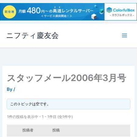
内
ニフティ慶友会
容
を
ス
キ
ッ
プ
スタッフメール2006年3月号
By
/
このトピックは空です。
1件の投稿を表示中 - 1 - 1件目 (全1件中)
投稿者
投稿