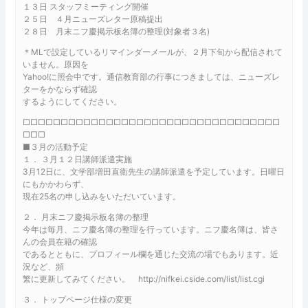
１３日 スタッフミーティング開催
２５日 ４月ニューズレター原稿提出
２８日 月末ニフ慶掲示板名簿の整理(対象者３名)
＊MLで設定しているリマインダーメールが、２月下旬から配信されて
いません。原因を
Yahoo!に照会中です。通信教育部の行事につきましては、ニューズレ
ターをかならず確認
するようにしてください。
□□□□□□□□□□□□□□□□□□□□□□□□□□□□□□□□□□
□□□
■３月の活動予定
１． ３月１２日講師派遣実施
3月12日に、文学部増田直衛先生の講師派遣を予定しています。日曜日
にもかかわらず、
現在25名の申し込みをいただいています。
２． 月末ニフ慶掲示板名簿の整理
今年は毎月、ニフ慶名簿の整理を行っています。ニフ慶名簿は、皆さ
んの会員在籍の確認
であるとともに、プロフィール欄を通じた交流の場でもあります。近
況など、頻
繁に更新してみてください。 http://nifkei.cside.com/list/list.cgi
３． トップページ仕様の変更