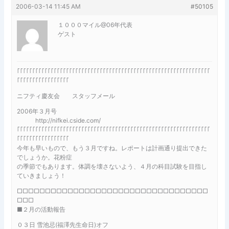
2006-03-14 11:45 AM
#50105
１０００マイル@06年代表
ゲスト
｢｢｢｢｢｢｢｢｢｢｢｢｢｢｢｢｢｢｢｢｢｢｢｢｢｢｢｢｢｢｢｢｢｢｢｢｢｢｢｢｢｢｢｢｢｢｢｢｢｢｢｢｢｢｢｢｢｢｢｢｢｢｢
｢｢｢｢｢｢｢｢｢｢｢｢｢｢｢｢｢
ニフティ慶友会 スタッフメール
2006年３月号
http://nifkei.cside.com/
｢｢｢｢｢｢｢｢｢｢｢｢｢｢｢｢｢｢｢｢｢｢｢｢｢｢｢｢｢｢｢｢｢｢｢｢｢｢｢｢｢｢｢｢｢｢｢｢｢｢｢｢｢｢｢｢｢｢｢｢｢｢｢
｢｢｢｢｢｢｢｢｢｢｢｢｢｢｢｢｢
今年も早いもので、もう３月ですね。レポートは計画通り提出できた
でしょうか。花粉症
の季節でもあります。体調を壊さないよう、４月の科目試験を目指し
ていきましょう！
□□□□□□□□□□□□□□□□□□□□□□□□□□□□□□□□□□
□□□
■２月の活動報告
０３日 雪池忌(福澤先生命日)オフ